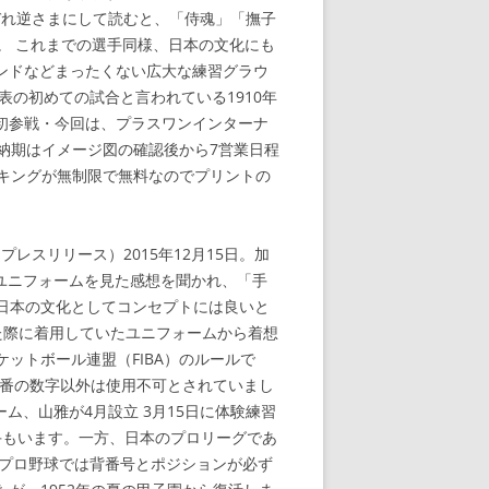
ぞれ逆さまにして読むと、「侍魂」「撫子
。 これまでの選手同様、日本の文化にも
タンドなどまったくない広大な練習グラウ
の初めての試合と言われている1910年
初参戦・今回は、プラスワンインターナ
納期はイメージ図の確認後から7営業日程
ーキングが無制限で無料なのでプリントの
レスリリース）2015年12月15日。加
ユニフォームを見た感想を聞かれ、「手
日本の文化としてコンセプトには良いと
った際に着用していたユニフォームから着想
ットボール連盟（FIBA）のルールで
5番の数字以外は使用不可とされていまし
ーム、山雅が4月設立 3月15日に体験練習
選手もいます。一方、日本のプロリーグであ
、プロ野球では背番号とポジションが必ず