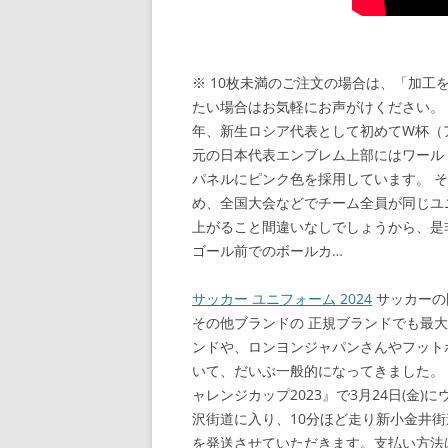
※ 10枚未満のご注文の場合は、「加
たい場合はお気軽にお声がけください。 
年、新生ロシア代表として初めてW杯（
元の日本代表エンブレム上部にはワール
パネルにピンク色を採用しています。 
め、全国大会などでチーム全員が同じユ
上がること間違いなしでしょうから、是非とも
ゴール前でのボールカ…
サッカー ユニフォーム 2024
サッカーの
その他ブランドの 正規ブランドでも最大
ンドや、ロンヨンジャパンさんやフット
いて、だいぶ一般的になってきました。 G
ャレンジカップ2023』で3月24日(金
沢街道に入り、10分ほど走り新小金井
を発送させていただきます。支払い方法