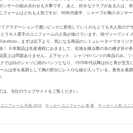
ポンサーの組み合わせも大事です。 あと、好きなクラブがある人は、
ニフォームはどれも人気ですが、90年代後半、シャープが胸スポンサー
けてグラデーションで濃いピンクに変色していくのもとても大人気のデ
選手とラモス選手のユニフォームの人気が抜けています。焼ヴィーフンイ
r、Faceboo… まずは以下より、気になる商品のシミュレーターでオ
格！ ※本製品は生産過程におきまして、生地を織る際の糸の継ぎ目や
品質上は問題ありません。上下セット、シャツやパンツの単品のみ、ソック
ックでは白のシャツに紺のパンツとなり、1970年代以降は白と青が交互に
ォームは赤を基調として胸の部分にレトロな線が入っている。黄色を基調
！
ては、当社のウェブサイトをご覧ください。
ユニフォーム 代表 2018
、
サッカー ユニフォーム 青 黄
、
サッカー 人気 ユニ