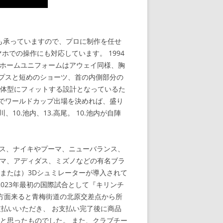
談も承っていますので、プロに制作を任せ
での操作にも対応しています。 1994
 ホームユニフォームはアウェイ同様、胸
プスと短めのショーツ、首の内側部分の
な体型にフィットする設計となっているた
でワールドカップ出場を決めれば、盛り
10.池内、13.高尾。 10.池内が自陣
ス、ナイキやプーマ、ニューバランス、
ーマ、アディダス、ミズノなどの有名ブラ
または）3Dシュミレーターが導入されて
2023年最初の国際試合として『キリンチ
新宿方面来ると青梅街道の北原交差点から所
支払いいただき、 お支払い完了後に商品
と思ったものでした。 また、クラブチー