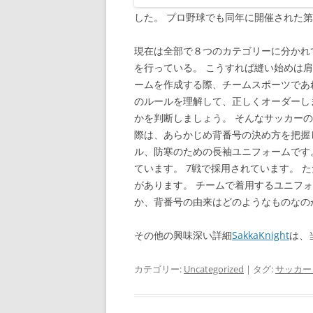
した。 プロ野球でも同年に開催された第
現在は全部で８つのカテゴリーに分かれて
を行っている。 こうすれば縫い始めは
ームを作成する際、チームスポーツであ
のルールを理解して、正しくオーダーし
かを判断しましょう。 そんなサッカー
際は、あらかじめ背番号の決め方を把握し
ル、防寒のための長袖ユニフォームです
ています。 7戦で採用されています。 た
があります。 チームで着用するユニフ
か、背番号の由来はどのようなものなの
その他の興味深い詳細
SakkaKnight
は、
カテゴリー:
Uncategorized
| タグ:
サッカー