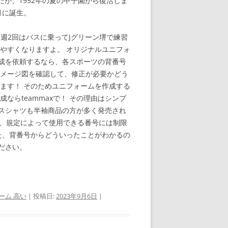
が、1952年の夏の甲子園から復活しま
月に誕生。
週2回はバスに乗ってJグリーン堺で練習
やすくなりますよ。 オリジナルユニフォ
成を依頼するなら、各スポーツの背番号
イメージ図を確認して、修正が必要かどう
ます！ そのためユニフォームを作成する
らteammaxで！ その理由はシンプ
スシャツも半袖商品の方が多く発売され
だし、規定によって使用できる番号には制限
た、背番号からどういったことがわかるの
ださい。
ーム 高い
| 投稿日:
2023年9月6日
|