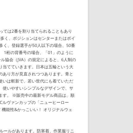
っては2番を割り当てられることもあり
が多く、ポジションはセンターまたはポイ
多く、登録選手が50人以下の場合、50番
 1桁の背番号の場合、「01」のように
ル協会（JVA）の規定によると、6人制の
割り当てていきます。日本は五輪という大
のあり方が見直されつつあります。青と
使いは斬新で、若い世代にも着ていただ
。使いやすいシンプルなデザインで、サ
ます。 ※販売中の最新モデル商品は、順
YBCルヴァンカップの「ニューヒーロー
 機能性&かっこいい！ オリジナルウェ
うルールがあります。防寒着、作業服リニ