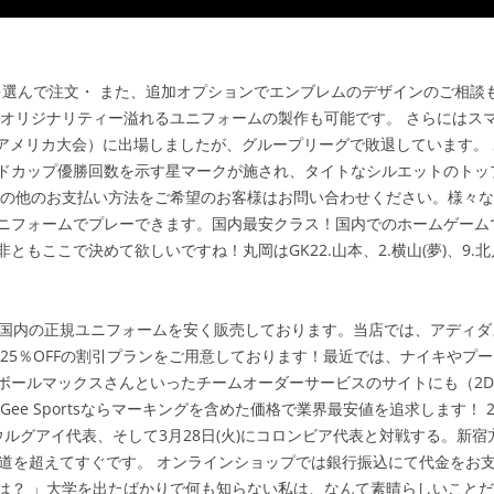
工を選んで注文・ また、追加オプションでエンブレムのデザインのご相
オリジナリティー溢れるユニフォームの製作も可能です。 さらにはスマホ
アメリカ大会）に出場しましたが、グループリーグで敗退しています。
ドカップ優勝回数を示す星マークが施され、タイトなシルエットのトッ
その他のお支払い方法をご希望のお客様はお問い合わせください。様々
ニフォームでプレーできます。国内最安クラス！国内でのホームゲーム
ここで決めて欲しいですね！丸岡はGK22.山本、2.横山(夢)、9.北川、
国内の正規ユニフォームを安く販売しております。当店では、アディダ
25％OFFの割引プランをご用意しております！最近では、ナイキやプ
ボールマックスさんといったチームオーダーサービスのサイトにも（2D
ee Sportsならマーキングを含めた価格で業界最安値を追求します！ 
)にウルグアイ代表、そして3月28日(火)にコロンビア代表と対戦する。
街道を超えてすぐです。 オンラインショップでは銀行振込にて代金をお
は？ 」大学を出たばかりで何も知らない私は、なんて素晴らしいことだ