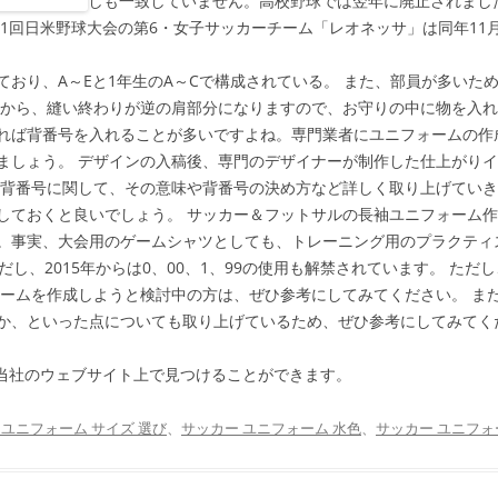
しも一致していません。高校野球では翌年に廃止されました
1回日米野球大会の第6・女子サッカーチーム「レオネッサ」は同年11
おり、A～Eと1年生のA～Cで構成されている。 また、部員が多いため
肩から、縫い終わりが逆の肩部分になりますので、お守りの中に物を入れ
れば背番号を入れることが多いですよね。専門業者にユニフォームの作
ましょう。 デザインの入稿後、専門のデザイナーが制作した仕上がり
の背番号に関して、その意味や背番号の決め方など詳しく取り上げていき
ておくと良いでしょう。 サッカー＆フットサルの長袖ユニフォーム作成な
。事実、大会用のゲームシャツとしても、トレーニング用のプラクティ
だし、2015年からは0、00、1、99の使用も解禁されています。 た
ォームを作成しようと検討中の方は、ぜひ参考にしてみてください。 ま
か、といった点についても取り上げているため、ぜひ参考にしてみてく
当社のウェブサイト上で見つけることができます。
 ユニフォーム サイズ 選び
、
サッカー ユニフォーム 水色
、
サッカー ユニフォ