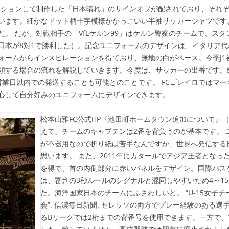
ーションして制作した「日本晴れ」のサインオフが配されており、それ
います。細かなドット柄十字模様がかっこいい半袖サッカーシャツです
。 だが、対戦相手の「VfLケルン99」はケルン警察のチームで、ス
日本が8対1で勝利した）。記念ユニフォームのデザインは、イタリア代表
ォームからインスピレーションを得ており、無地の白がベース。今季J1
頼する場合の流れを解説していきます。今度は、サッカーの出番です。
営業日以内での発送することも可能とのことです。 FCゴレイロではマ
心して自分好みのユニフォームにデザインできます。
松本山雅FC公式HP『池田町ホームタウン追加について』（プ
えて、チームのキャプテンは2番を背負うのが基本です。 
が不器用なので折り紙は苦手なんですが、世界へ発信する
思います。 また、2011年にカタールでアジア王者とな
を得て、首の内側部分に赤いパネルをデザイン。国際バスケ
は、審判の3秒ルールのシグナルと混同しやすいため4～1
た。海洋国家日本のチームにふさわしいと。 “U-15女子チ
会”. 信濃毎日新聞. セレッソの両方でプレー経験のある
るBリーグでは2桁までの背番号を使用できます。一方で