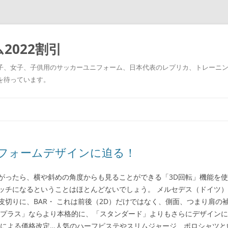
2022割引
男子、女子、子供用のサッカーユニフォーム、日本代表のレプリカ、トレーニ
を待っています。
コ
ン
テ
ン
ツ
へ
ス
フォームデザインに迫る！
キ
ッ
プ
がったら、横や斜めの角度からも見ることができる「3D回転」機能を使
ッチになるということはほとんどないでしょう。 メルセデス（ドイツ
皮切りに、BAR・ これは前後（2D）だけではなく、側面、つまり肩の
「プラス」ならより本格的に、「スタンダード」よりもさらにデザイン
入による価格改定…人気のハーフピステやスリムジャージ、ポロシャツ