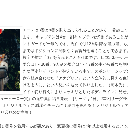
エースは3番と4番を割り当てられることが多く、場合によ
ます。 キャプテンは4番、副キャプテンは5番であること
ントガードが一般的です。現在では12番以降を選ぶ選手も
まではポジションに関係なく背番号を選ぶことができます。
数字の前に「0」を入れることも可能です。日本バレーボー
場合は1～20番、9人制の場合は1～18番の中から番号を
きな歴史的イベントが控えている中で、スポンサーシップ
赤を組み合わせた『アナグリフ』という立体的に見える色
けるように、という想いを込めて作りました」（高木氏）
イドの切り替えによりスッキリとしたボディラインに見せ
ューヒーロー賞」の途中集計結果発表！ Jリーグは4日、2023Jリーグ
 オリジナルウェア 職場やチームの団結力を高める！ オリジナルウェア
り必見の防寒着！
同じ番号を着用する必要があり、変更後の番号は3年以上着用するとい