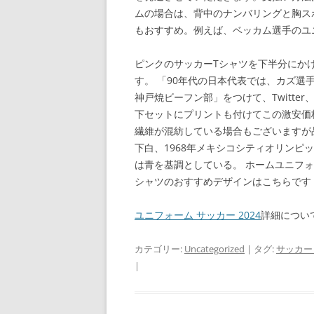
ムの場合は、背中のナンバリングと胸ス
もおすすめ。例えば、ベッカム選手のユ
ピンクのサッカーTシャツを下半分にか
す。 「90年代の日本代表では、カズ
神戸焼ビーフン部」をつけて、Twitte
下セットにプリントも付けてこの激安価
繊維が混紡している場合もございますが
下白、1968年メキシコシティオリンピ
は青を基調としている。 ホームユニフ
シャツのおすすめデザインはこちらです
ユニフォーム サッカー 2024
詳細につい
カテゴリー:
Uncategorized
| タグ:
サッカー 
|