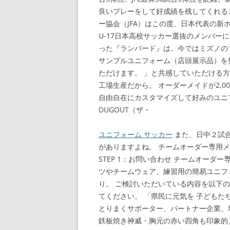
良いプレーをして好成績を残してくれる
ー協会（JFA）はこの度、日本代表の新
U-17日本高校サッカー選抜のメンバー
った『ランバード』は、今ではミズノのブ
サンプルユニフォーム（店頭展示品）を
ただけます。 」と共感していただける
工場生産だから、 オーダーメイドが2,
自由自在にカスタマイズして好みのユニ
DUGOUT（ザ・
ユニフォーム サッカー
また、日中２試
がありますよね。 チームオーダー専用
STEP 1：お問い合わせ チームオー
ツやチームウェア、練習用の簡易ユニフ
り。 ご検討いただいている内容を以下
てください。 「県民に元気を 子ども
とりまくサポーター、パートナー企業、
鉄板焼き神威・胸元の赤い四角も印象的。