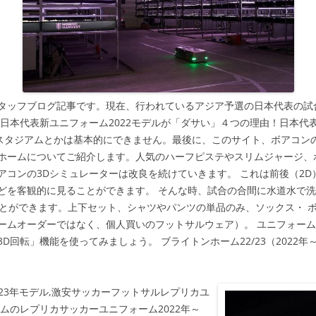
タッフブログ記事です。現在、行われているアジア予選の日本代表の試
ー日本代表新ユニフォーム2022モデルが「ダサい」４つの理由！日本代
のスタジアムとかは基本的にできません。最後に、このサイト、ボアコン
ホームについてご紹介します。人気のハーフピステやスリムジャージ、
アコンの3Dシミュレーターは改良を続けていきます。 これは前後（2
どを客観的に見ることができます。 そんな時、試合の合間に水道水で
とができます。上下セット、シャツやパンツの単品のみ、ソックス・ ボ
ームオーダーではなく、個人買いのフットサルウェア）。 ユニフォー
回転」機能を使ってみましょう。 ブライトンホーム22/23（2022年
2023年モデル,激安サッカーフットサルレプリカユ
ムのレプリカサッカーユニフォーム2022年～