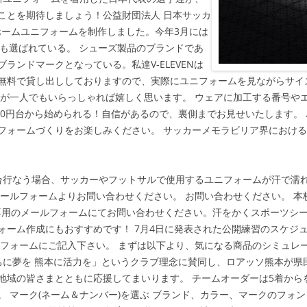
ことを期待しましょう！公益財団法人 日本サッカ
ホームユニフォームを制作しました。今年3月には
にも選ばれている。 シューズ製品のブランドであ
ランドマークとなっている。私達V-ELEVENは
無料で貸し出ししておりますので、実際にユニフォームを見ながらサイ
方が一人でもいらっしゃれば嬉しく思います。 ウェアに加工する番号や
000円台から始められる！自信があるので、裏側までお見せいたします。
フォームづくりをお楽しみください。 サッカーメモラビリア界における
合行なう場合、サッカーやフットサルで使用するユニフォームが汗で濡
メールフォームよりお問い合わせください。 お問い合わせください。 
ダー専用のメールフォームにてお問い合わせください。汗をかくスポーツシ
ォーム作成にもおすすめです！ 7月4日に発表された公開練習のスケジ
のフォームにご記入下さい。 まずは以下より、気になる商品のシミュレ
たちに夢を 熊本に活力を」というクラブ理念に賛同し、ロアッソ熊本が
地域の皆さまとともに応援してまいります。 チームオーダーは5着から
 マーク(ネーム＆ナンバー)を選ぶ ブランド、カラー、マークのフォ