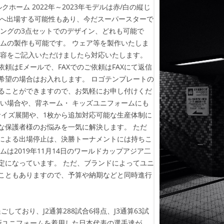
クホーム 2022年～2023年モデルは赤/白の縦じ
杯へ出場する可能性もあり、今だスーパースターで
キングの3点セットでのデザイン、どれも可能で
ームの製作も可能です。 ウェア等を製作いたしま
内容をご記入いただけましたら対応いたします。
頼はEメールで、FAXでのご依頼はFAXにて返信
希望の場合はお入れします。 ロゴテンプレートの
ることができますので、お気軽にお申し付けくだ
たい場合や、背ネーム・ キッズユニフォームにも
いサイズ展開や、1枚から追加対応可能な生産体制に
な保護者様のお悩みを一気に解決します。 ただ
による出場停止は、決勝トーナメントには持ちこ
は2019年11月14日のワールドカップアジア二
定になっています。 ただ、ブランドによってユニ
こともありますので、予算や納期などと同時進行
ごしており、J2通算288試合6得点、J3通算63試
録。新ユニフォームを着用した日本代表の選手達が、