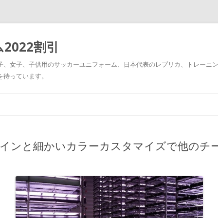
2022割引
男子、女子、子供用のサッカーユニフォーム、日本代表のレプリカ、トレーニ
を待っています。
コ
ン
テ
ン
ツ
へ
ス
のデザインと細かいカラーカスタマイズで他の
キ
ッ
プ