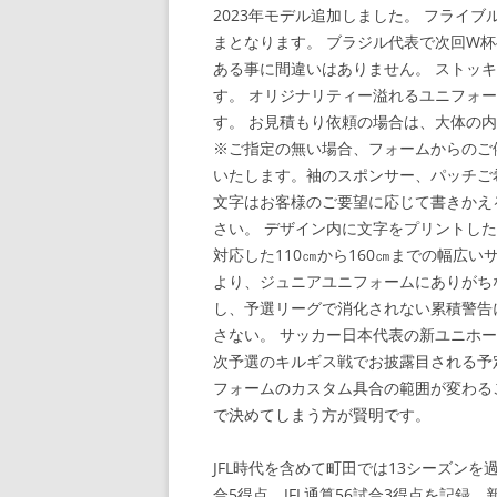
2023年モデル追加しました。 フライブル
まとなります。 ブラジル代表で次回W
ある事に間違いはありません。 ストッ
す。 オリジナリティー溢れるユニフォ
す。 お見積もり依頼の場合は、大体の
※ご指定の無い場合、フォームからのご依
いたします。袖のスポンサー、パッチご
文字はお客様のご要望に応じて書きかえ
さい。 デザイン内に文字をプリントし
対応した110㎝から160㎝までの幅広
より、ジュニアユニフォームにありがち
し、予選リーグで消化されない累積警告
さない。 サッカー日本代表の新ユニホーム
次予選のキルギス戦でお披露目される予
フォームのカスタム具合の範囲が変わる
で決めてしまう方が賢明です。
JFL時代を含めて町田では13シーズンを過
合5得点、JFL通算56試合3得点を記