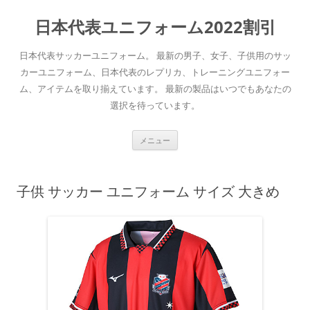
日本代表ユニフォーム2022割引
日本代表サッカーユニフォーム。 最新の男子、女子、子供用のサッ
カーユニフォーム、日本代表のレプリカ、トレーニングユニフォー
ム、アイテムを取り揃えています。 最新の製品はいつでもあなたの
選択を待っています。
コ
メニュー
ン
テ
ン
ツ
へ
子供 サッカー ユニフォーム サイズ 大きめ
ス
キ
ッ
プ