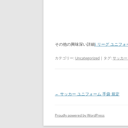
その他の興味深い詳細
j リーグ ユニフォ
カテゴリー:
Uncategorized
| タグ:
サッカー
投
←
サッカー ユニフォーム 手袋 規定
稿
ナ
Proudly powered by WordPress
ビ
ゲ