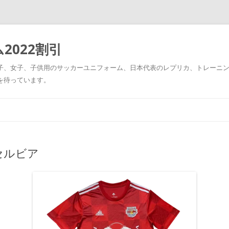
2022割引
男子、女子、子供用のサッカーユニフォーム、日本代表のレプリカ、トレーニ
を待っています。
コ
ン
テ
ン
ツ
へ
ス
セルビア
キ
ッ
プ